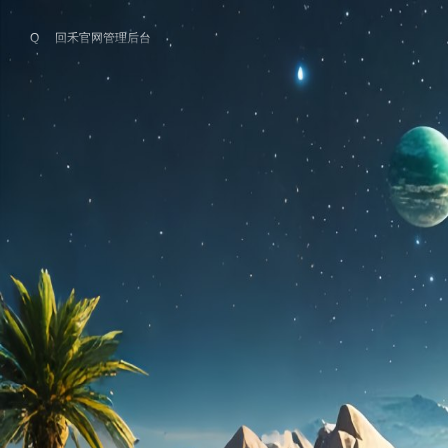
Q
回禾官网管理后台