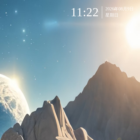
11:22
2026年08月9
星期日