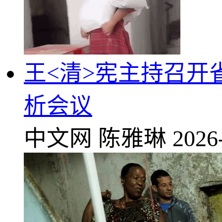
王<清>宪主持召
析会议
中文网
陈雅琳
2026