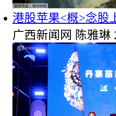
港股苹果<概>念股
广西新闻网
陈雅琳