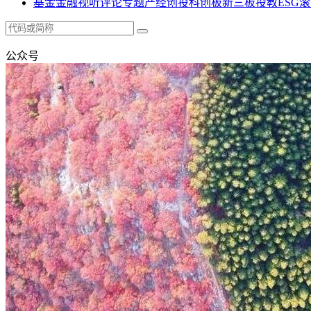
基金
金融
视听
评论
专题
产经
创投
科创板
新三板
投教
ESG
滚
公众号