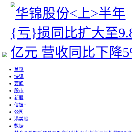
首页
快讯
要闻
股市
新股
信披+
公司
港美股
数据