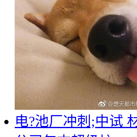
电?池厂冲刺;中试