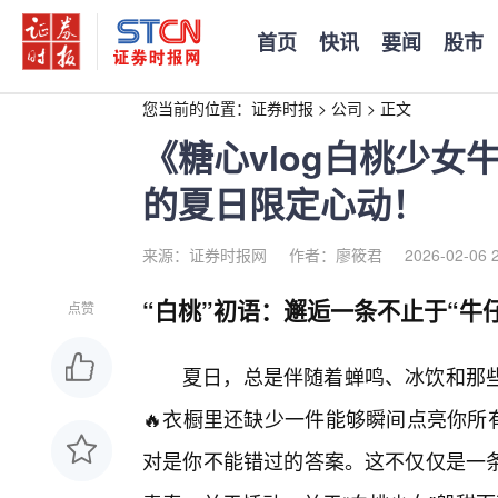
首页
快讯
要闻
股市
您当前的位置：
证券时报
>
公司
>
正文
《糖心vlog白桃少
的夏日限定心动！
来源：证券时报网
作者：廖筱君
2026-02-06 
“白桃”初语：邂逅一条不止于“牛
点赞
夏日，总是伴随着蝉鸣、冰饮和那
🔥衣橱里还缺少一件能够瞬间点亮你所
对是你不能错过的答案。这不仅仅是一条