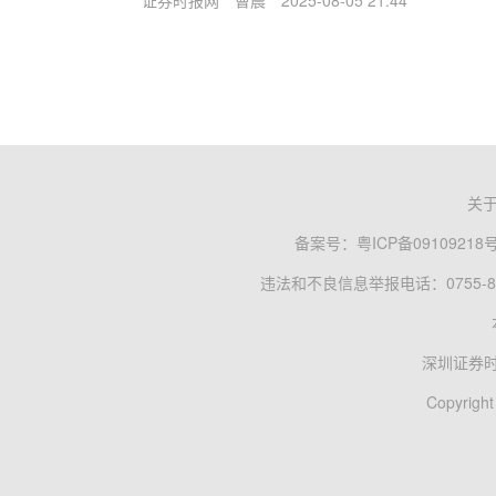
证券时报网
曹晨
2025-08-05 21:44
关
备案号：
粤ICP备09109218
违法和不良信息举报电话：0755-83
深圳证券
Copyright