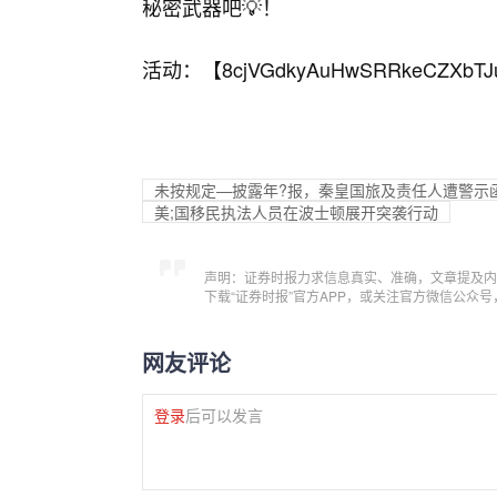
秘密武器吧💡！
活动：【
8cjVGdkyAuHwSRRkeCZXbTJ
未按规定—披露年?报，秦皇国旅及责任人遭警示
美;国移民执法人员在波士顿展开突袭行动
声明：证券时报力求信息真实、准确，文章提及内
下载“证券时报”官方APP，或关注官方微信公众
网友评论
登录
后可以发言