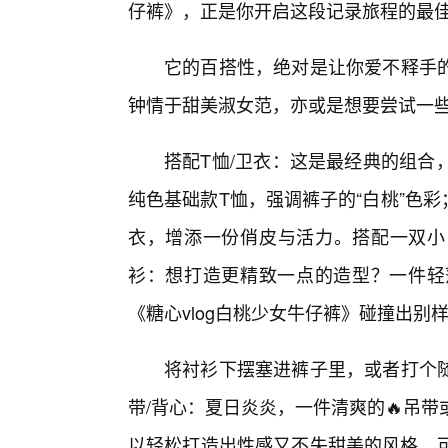
仔裤》，正是你开启这段记录旅程的最
它的百搭性，绝对是让你爱不释手的
钟情于甜美淑女范，亦或是想要尝试一
搭配T恤/卫衣：这是最经典的组合
纯色基础款T恤，强调裤子的“白桃”色
衣，增添一份俏皮与活力。搭配一双小
衫：想打造更精致一点的造型？一件轻
《糖心vlog白桃少女牛仔裤》碰撞出别
将衬衫下摆塞进裤子里，或者打个
带/背心：夏日炎炎，一件清爽的🔥吊
以轻松打造出性感又不失甜美的风格。可