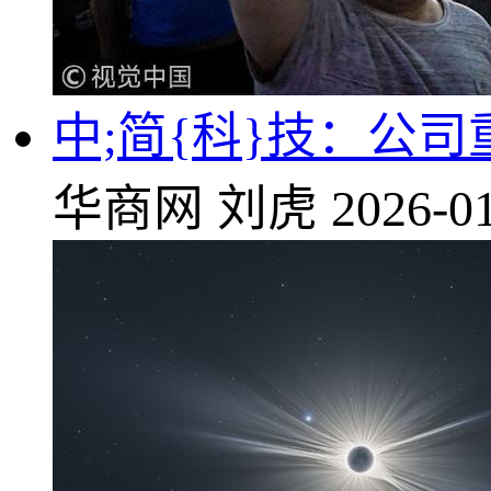
中;简{科}技：公
华商网
刘虎
2026-01