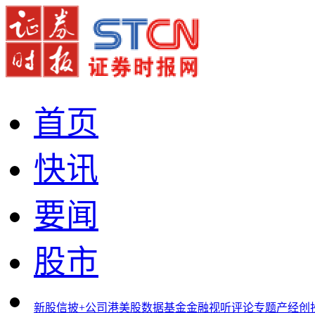
首页
快讯
要闻
股市
新股
信披+
公司
港美股
数据
基金
金融
视听
评论
专题
产经
创