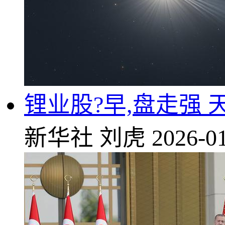
锂业股?早,盘走强 
新华社
刘虎
2026-01