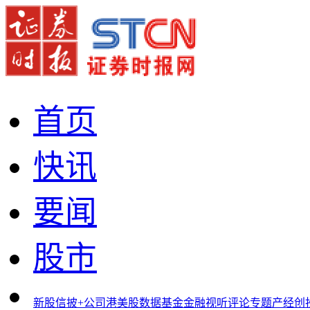
首页
快讯
要闻
股市
新股
信披+
公司
港美股
数据
基金
金融
视听
评论
专题
产经
创