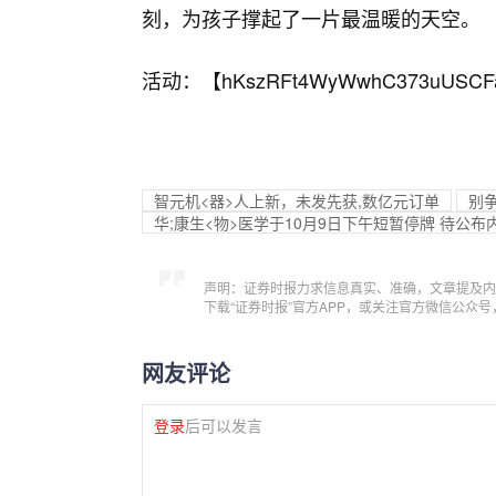
刻，为孩子撑起了一片最温暖的天空。
活动：【
hKszRFt4WyWwhC373uUSCF
智元机<器>人上新，未发先获,数亿元订单
别争
华;康生<物>医学于10月9日下午短暂停牌 待公布
声明：证券时报力求信息真实、准确，文章提及内
下载“证券时报”官方APP，或关注官方微信公众
网友评论
登录
后可以发言