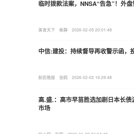
临时拨款法案，NNSA“告急”！外
美食天下
柴静
2026-02-05 20:01:48
中信:建投：持续督导再收警示函，
新民晚报
张鸥
2026-02-02 16:29:48
高.盛.：高市早苗胜选加剧日本长债
市场